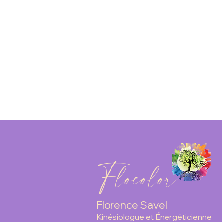
Flocolor
Florence Savel
Kinésiologue
et
Énergéticienne