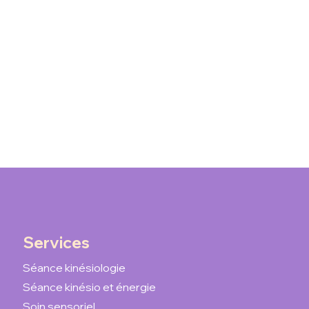
Services
Séance kinésiologie
Séance kinésio et énergie
Soin sensoriel