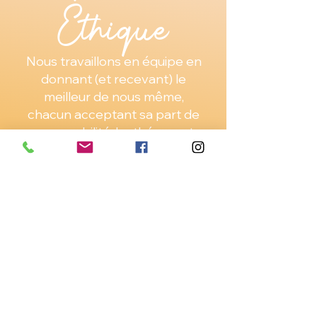
Éthique
Nous travaillons en équipe en
donnant (et recevant) le
meilleur de nous même,
chacun acceptant sa part de
responsabilité. Le thérapeute
n’existe que par la confiance du
consultant.
C'est en vous que sont toutes
les solutions !